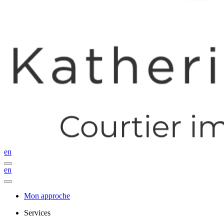
en
en
Mon approche
Services