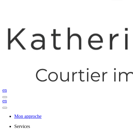
en
en
Mon approche
Services