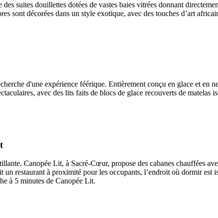
re des suites douillettes dotées de vastes baies vitrées donnant directem
res sont décorées dans un style exotique, avec des touches d’art africa
recherche d'une expérience féérique. Entièrement conçu en glace et en ne
aculaires, avec des lits faits de blocs de glace recouverts de matelas i
t
ntillante. Canopée Lit, à Sacré-Cœur, propose des cabanes chauffées ave
t un restaurant à proximité pour les occupants, l’endroit où dormir est i
che à 5 minutes de Canopée Lit.