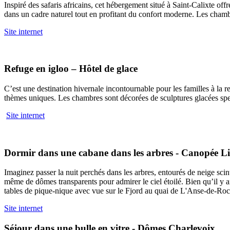
Inspiré des safaris africains, cet hébergement situé à Saint-Calixte off
dans un cadre naturel tout en profitant du confort moderne. Les chamb
Site internet
Refuge en igloo – Hôtel de glace
C’est une destination hivernale incontournable pour les familles à la 
thèmes uniques. Les chambres sont décorées de sculptures glacées spect
Site internet
Dormir dans une cabane dans les arbres - Canopée Li
Imaginez passer la nuit perchés dans les arbres, entourés de neige sci
même de dômes transparents pour admirer le ciel étoilé. Bien qu’il y ai
tables de pique-nique avec vue sur le Fjord au quai de L'Anse-de-Ro
Site internet
Séjour dans une bulle en vitre - Dômes Charlevoix