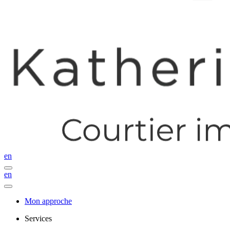
en
en
Mon approche
Services