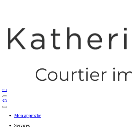
en
en
Mon approche
Services