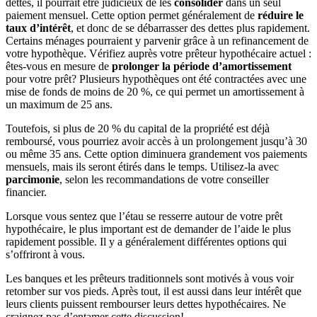
dettes, il pourrait être judicieux de les
consolider
dans un seul
paiement mensuel. Cette option permet généralement de
réduire le
taux d’intérêt
, et donc de se débarrasser des dettes plus rapidement.
Certains ménages pourraient y parvenir grâce à un refinancement de
votre hypothèque. Vérifiez auprès votre prêteur hypothécaire actuel :
êtes-vous en mesure de
prolonger la période d’amortissement
pour votre prêt? Plusieurs hypothèques ont été contractées avec une
mise de fonds de moins de 20 %, ce qui permet un amortissement à
un maximum de 25 ans.
Toutefois, si plus de 20 % du capital de la propriété est déjà
remboursé, vous pourriez avoir accès à un prolongement jusqu’à 30
ou même 35 ans. Cette option diminuera grandement vos paiements
mensuels, mais ils seront étirés dans le temps. Utilisez-la avec
parcimonie
, selon les recommandations de votre conseiller
financier.
Lorsque vous sentez que l’étau se resserre autour de votre prêt
hypothécaire, le plus important est de demander de l’aide le plus
rapidement possible. Il y a généralement différentes options qui
s’offriront à vous.
Les banques et les prêteurs traditionnels sont motivés à vous voir
retomber sur vos pieds. Après tout, il est aussi dans leur intérêt que
leurs clients puissent rembourser leurs dettes hypothécaires. Ne
craignez pas d’entamer cette discussion!