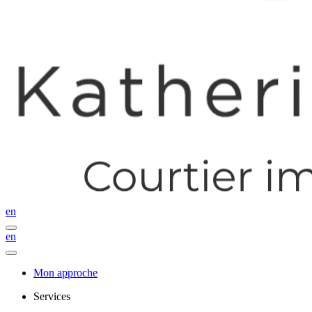
en
en
Mon approche
Services