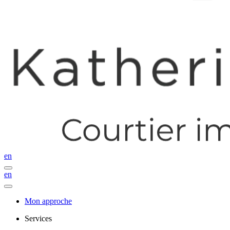
en
en
Mon approche
Services