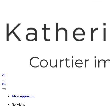
en
en
Mon approche
Services