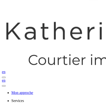
en
en
Mon approche
Services