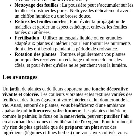
Nettoyage des feuilles
: La poussière peut s’accumuler sur les
feuilles et obstruer les pores. Nettoyez-les délicatement avec
un chiffon humide ou une brosse douce.
Retirez les feuilles mortes
: Pour éviter la propagation de
maladies et garder un aspect esthétique, enlevez les feuilles
fanées ou abîmées.
Fertilisation
: Utilisez un engrais liquide ou en granulés
adapté aux plantes d'intérieur pour leur fournir les nutriments
dont elles ont besoin pendant la période de croissance.
Rotation des plantes
: Tournez régulièrement vos plantes
pour qu'elles reçoivent un éclairage uniforme de tous les
côtés, et pour éviter qu'elles ne se penchent vers la lumière.
Les avantages
Un jardin de plantes et de fleurs apportera une
touche décorative
vivante et colorée
. Les couleurs vibrantes et les textures variées des
feuilles et des fleurs égayeront votre intérieur et lui donneront de la
vie. Aussi, entouré de plantes, vous bénéficierez d'une ambiance
apaisante qui
influencera votre humeur
. Les plantes d'intérieur,
comme le palmier, le ficus ou la sansevieria, peuvent
purifier l’air
en absorbant les toxines et en libérant de l'oxygène. Pour terminer, il
n’y rien de plus agréable que de
préparer un plat
avec des
ingrédients (légumes et fines herbes) que vous avez cultivés vous-