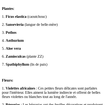
Plantes
:
1.
Ficus elastica
(caoutchouc)
2.
Sansevieria
(langue de belle-mère)
3.
Pothos
4.
Anthurium
5.
Aloe vera
6.
Zamioculcas
(plante ZZ)
7.
Spathiphyllum
(lis de paix)
Fleurs:
1.
Violettes africaines
: Ces petites fleurs délicates sont parfaites
pour l'intérieur. Elles aiment la lumière indirecte et offrent de belles
fleurs violettes ou blanches tout au long de l'année.
2.
Bégonias
: Les bégonias ont des feuilles décoratives et produisent