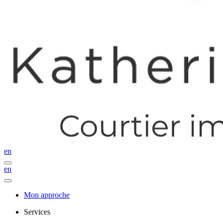
en
en
Mon approche
Services